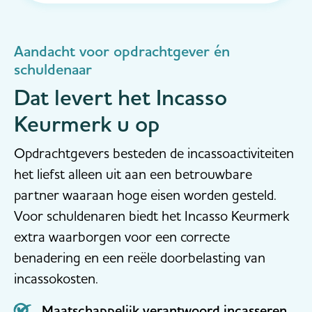
benadrukt de Nederlandse Vereniging van
gecertificeerde Incasso-ondernemingen (NVI)
dat haar leden wèl volledig voldoen aan de reg...
Aandacht voor opdrachtgever én
schuldenaar
Dat levert het Incasso
Keurmerk u op
Opdrachtgevers besteden de incassoactiviteiten
het liefst alleen uit aan een betrouwbare
partner waaraan hoge eisen worden gesteld.
Voor schuldenaren biedt het Incasso Keurmerk
extra waarborgen voor een correcte
benadering en een reële doorbelasting van
incassokosten.
Maatschappelijk verantwoord incasseren