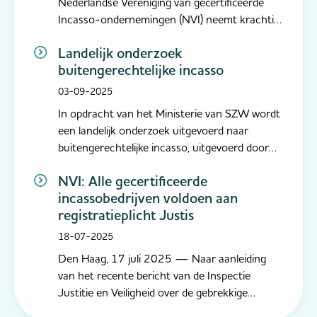
Nederlandse Vereniging van gecertificeerde
Incasso-ondernemingen (NVI) neemt krachtig
afstand van de intimiderende en niet-
Landelijk onderzoek
professionele praktijken die aan bod kwamen in
buitengerechtelijke incasso
de uitzending van Radar. Dergelijke werkwijzen
zijn onacceptabel en staan haaks op de
03-09-2025
normen...
In opdracht van het Ministerie van SZW wordt
een landelijk onderzoek uitgevoerd naar
buitengerechtelijke incasso, uitgevoerd door
Bureau Berenschot. Als NVI ondersteunen wij
NVI: Alle gecertificeerde
dit onderzoek actief, omdat we het van groot
incassobedrijven voldoen aan
belang vinden dat onze leden bijdragen aan een
registratieplicht Justis
volledig en representatief beel...
18-07-2025
Den Haag, 17 juli 2025 — Naar aanleiding
van het recente bericht van de Inspectie
Justitie en Veiligheid over de gebrekkige
registratie van incassodienstverleners,