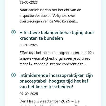
gecertificeerde
31-03-2026
incassodienstverleners
Naar aanleiding van het bericht van de
Inspectie Justitie en Veiligheid over
overtredingen van de Wet kwaliteit
incassodienstverlening (Wki) benadrukt de
Effectieve belangenbehartiging door
Nederlandse Vereniging van gecertificeerde
krachten te bundelen
Incasso-ondernemingen (NVI) dat voor haar
leden naleving van de wettelijke regels slechts
05-03-2026
een minimu...
Effectieve belangenbehartiging begint met één
simpele wetmatigheid: organiseer je zo breed
mogelijk, zonder je interne coherentie te
verliezen. Het is zaak om waar dat kan zoveel
Intimiderende incassopraktijken zijn
mogelijk met één stem te spreken. Precies
onacceptabel; hoogste tijd het kaf
vanuit die gedachte zullen NVI (Nederlandse
van het koren te scheiden!
Vereniging van gecertificeer...
29-09-2025
Den Haag, 29 september 2025 – De