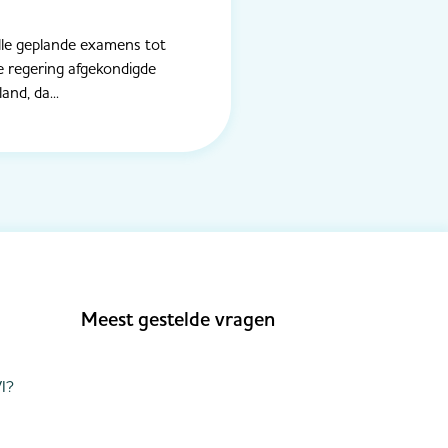
e geplande examens tot
e regering afgekondigde
nd, da...
Meest gestelde vragen
I?