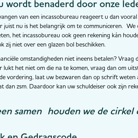
 u wordt benaderd door onze led
tvangen van een incassobureau reageert u dan voora
maar juist nu is het belangrijk om te communiceren. 
t weten, het incassobureau ook geen rekening kán hou
zij niet over een glazen bol beschikken.
inanciële omstandigheden niet ineens betalen? Vraag 
 lukt het niet om die na te komen, vraag dan om uitst
 de vordering, laat uw bezwaren dan op schrift weten
dat dan zsm. Daardoor kan uw schuldeiser ook zijn re
een samen houden we de cirkel 
rk en Gedragscode