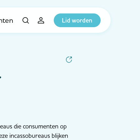
hten
Lid worden
r
eaus die consumenten op
eze incassobureaus blijken