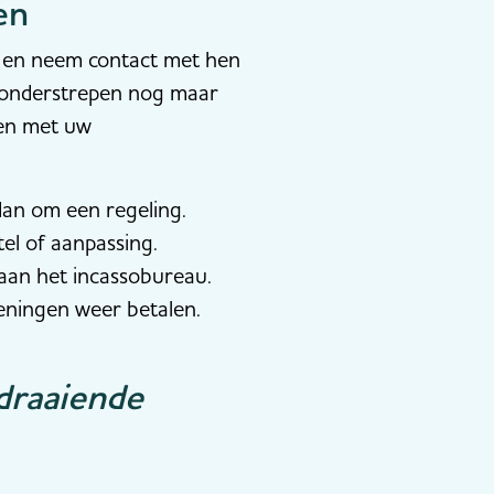
en
l en neem contact met hen
We onderstrepen nog maar
den met uw
dan om een regeling.
el of aanpassing.
 aan het incassobureau.
keningen weer betalen.
draaiende