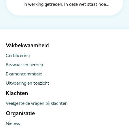
in werking getreden. In deze wet staat hoe
mensen met schulden weer schuldenvrij
kunnen worden via een Wsnp-traject en zo
een nieuwe start kunnen maken. In de wet zijn
diverse wijzigingen doorgevoerd waarmee p...
Vakbekwaamheid
Certificering
Bezwaar en beroep
Examencommissie
Uitvoering en toezicht
Klachten
Veelgestelde vragen bij klachten
Organisatie
Nieuws