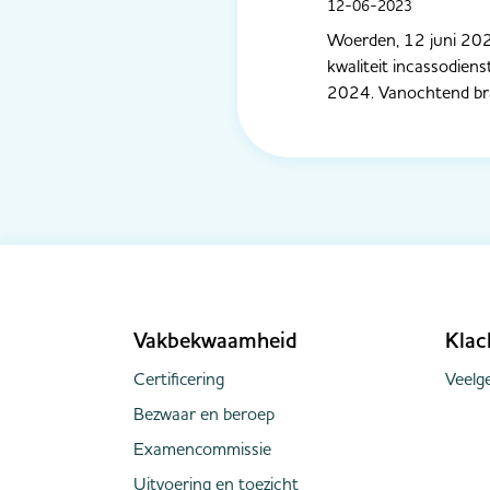
12-06-2023
Woerden, 12 juni 2024 
kwaliteit incassodien
2024. Vanochtend brac
Vakbekwaamheid
Klac
Certificering
Veelge
Bezwaar en beroep
Examencommissie
Uitvoering en toezicht