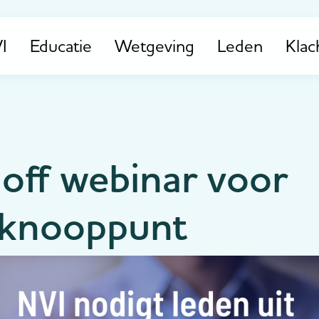
I
Educatie
Wetgeving
Leden
Klac
off webinar voor
nknooppunt