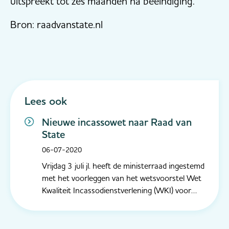
uitspreekt tot zes maanden na beëindiging.
Bron: raadvanstate.nl
Lees ook
Nieuwe incassowet naar Raad van
State
06-07-2020
Vrijdag 3 juli jl. heeft de ministerraad ingestemd
met het voorleggen van het wetsvoorstel Wet
Kwaliteit Incassodienstverlening (WKI) voor
advies aan de Raad van State te zenden. De
tekst van het wetsvoorstel en van het advies
van de Raad van State worden openbaar bij