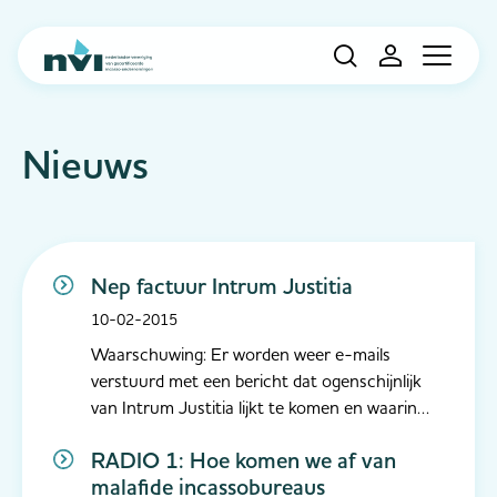
Navigation
Nieuws
Nep factuur Intrum Justitia
10-02-2015
Waarschuwing: Er worden weer e-mails
verstuurd met een bericht dat ogenschijnlijk
van Intrum Justitia lijkt te komen en waarin
ook de NVI wordt genoemd. Dit betreft een
RADIO 1: Hoe komen we af van
nep factuur: klik niet op de link en maak geen
malafide incassobureaus
geld over!