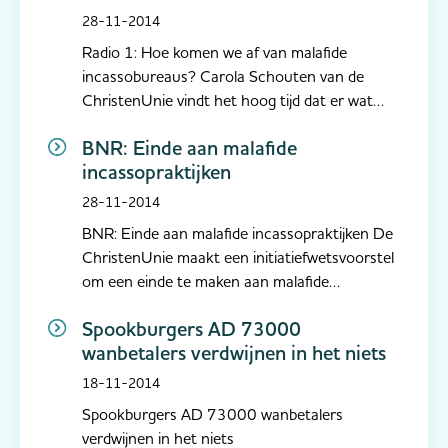
28-11-2014
Radio 1: Hoe komen we af van malafide
incassobureaus? Carola Schouten van de
ChristenUnie vindt het hoog tijd dat er wat
gedaan wordt aan malafide incassopraktijken.
BNR: Einde aan malafide
Ook de directeur van de Nederlandse
incassopraktijken
Vereniging van gecertificeerde Incasso
Ondernemingen Jeanine van Noordenne vindt
28-11-2014
dat er iets mo...
BNR: Einde aan malafide incassopraktijken De
ChristenUnie maakt een initiatiefwetsvoorstel
om een einde te maken aan malafide
incassopraktijken. In deze uitzending een
Spookburgers AD 73000
reactie van directeur Jeanine van Noordenne
wanbetalers verdwijnen in het niets
van de Nederlandse Vereniging van
gecertificeerde Incasso-ondernemingen.
18-11-2014
http://www.b...
Spookburgers AD 73000 wanbetalers
verdwijnen in het niets