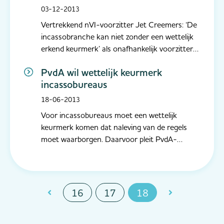
Incasso-ondernemingen (NVI) met een
03-12-2013
stijlvolle receptie...
Vertrekkend nVI-voorzitter Jet Creemers: ‘De
incassobranche kan niet zonder een wettelijk
erkend keurmerk’ als onafhankelijk voorzitter
was Jet Creemers acht jaar het boegbeeld van
PvdA wil wettelijk keurmerk
de nederlandse Vereniging van gecertificeerde
incassobureaus
Incasso-ondernemingen (nVI). In december
neemt zij officieel afsch...
18-06-2013
Voor incassobureaus moet een wettelijk
keurmerk komen dat naleving van de regels
moet waarborgen. Daarvoor pleit PvdA-
Kamerlid Tunahan Kuzu. Volgens hem gaan de
bureaus vaak niet fatsoenlijk om met de
mensen waarbij geld moet worden geïnd.
Uitgeknepen "Mensen met schulden worden
16
17
18
door deze bureau...