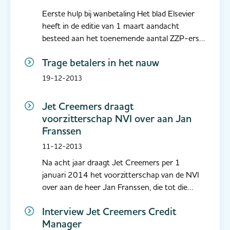
Eerste hulp bij wanbetaling Het blad Elsevier
heeft in de editie van 1 maart aandacht
besteed aan het toenemende aantal ZZP-ers
met het artikel “Zo overleeft u als starter, 10
Trage betalers in het nauw
survivaltips”. Eén van de tips betreft het alert
zijn op wanbetaling. Het Incasso Keurmerk van
19-12-2013
de NVI geeft houvast ...
Jet Creemers draagt
voorzitterschap NVI over aan Jan
Franssen
11-12-2013
Na acht jaar draagt Jet Creemers per 1
januari 2014 het voorzitterschap van de NVI
over aan de heer Jan Franssen, die tot die
datum Commissaris van de Koning in Zuid-
Interview Jet Creemers Credit
Holland is. Op 11-12-13 heeft de
Manager
Nederlandse Vereniging van gecertificeerde