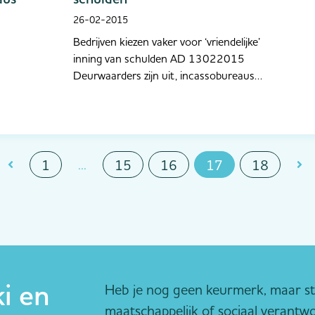
26-02-2015
Bedrijven kiezen vaker voor ‘vriendelijke’
inning van schulden AD 13022015
Deurwaarders zijn uit, incassobureaus
zijn in. Het aantal gerechtelijke
procedures is licht gedaald, terwijl het
aantal incassozaken stijgt. Artikel AD 13
februari 2015
...
1
15
16
17
18
i en
Heb je nog geen keurmerk, maar sta
maatschappelijk of sociaal verantw