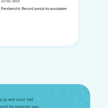
12-02-2015
Persbericht: Record aantal incassozaken
 je wel voor het
oord incasseren van