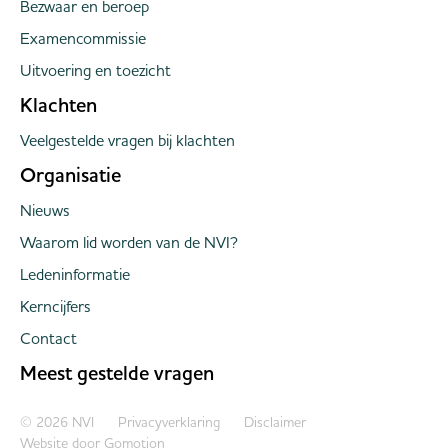
Bezwaar en beroep
Examencommissie
Uitvoering en toezicht
Klachten
Veelgestelde vragen bij klachten
Organisatie
Nieuws
Waarom lid worden van de NVI?
Ledeninformatie
Kerncijfers
Contact
Meest gestelde vragen
Copyright navigation
© 2026 NVI
Privacyverklaring
Disclaimer
Website door
Gomotion