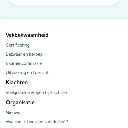
Banken Nederland (SBN). Zij helpen u - zoveel
mogelijk - bij het afbetaling van uw private
schulden, in opdracht van de Belastingdienst
Toeslagen. Kijk op de website van SBN waar u...
Vakbekwaamheid
Certificering
Bezwaar en beroep
Examencommissie
Uitvoering en toezicht
Klachten
Veelgestelde vragen bij klachten
Organisatie
Nieuws
Waarom lid worden van de NVI?