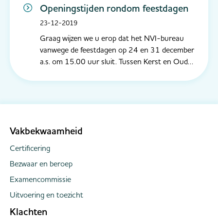
Openingstijden rondom feestdagen
23-12-2019
Graag wijzen we u erop dat het NVI-bureau
vanwege de feestdagen op 24 en 31 december
a.s. om 15.00 uur sluit. Tussen Kerst en Oud &
Nieuw is het bureau wel geopend, hoewel met
een kleiner team wordt gewerkt. Het kan dus
betekenen dat u iets langer moet wachten. We
hopen op uw begrip hiervoor. Nam...
Vakbekwaamheid
Certificering
Bezwaar en beroep
Examencommissie
Uitvoering en toezicht
Klachten