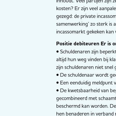
inhoudt. Veel partijen zijn 
kosten? Er zijn veel aanpa
gezegd: de private incassom
samenwerking’ zo sterk is a
incassomarkt gekeken kan 
Positie debiteuren Er is
• Schuldenaren zijn beperk
altijd hun weg vinden bij k
zijn schuldenaren niet snel
• De schuldenaar wordt gec
• Een eenduidig meldpunt 
• De kwetsbaarheid van bep
gecombineerd met schaamte
beschermd kan worden. Deze
hen benaderen in verband 