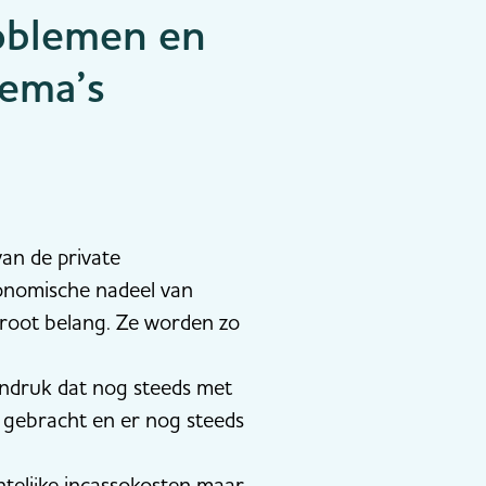
roblemen en
hema’s
an de private
conomische nadeel van
groot belang. Ze worden zo
 indruk dat nog steeds met
n gebracht en er nog steeds
htelijke incassokosten maar