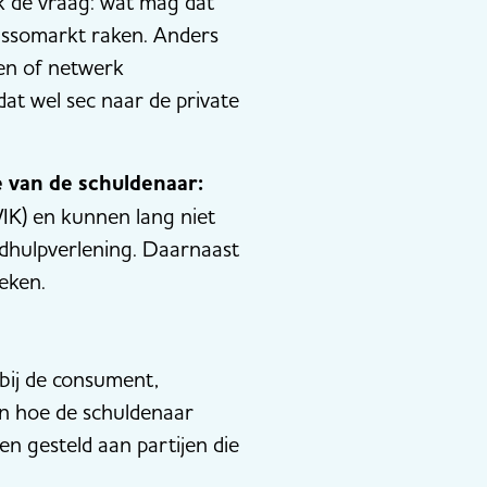
ook de vraag: wat mag dat
cassomarkt raken. Anders
ten of netwerk
at wel sec naar de private
e van de schuldenaar:
IK) en kunnen lang niet
ldhulpverlening. Daarnaast
eken.
bij de consument,
n hoe de schuldenaar
n gesteld aan partijen die