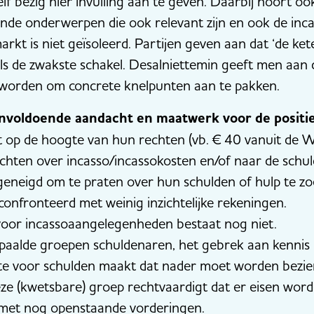
zelf bezig hier invulling aan te geven. Daarbij hoort 
lende onderwerpen die ook relevant zijn en ook de in
arkt is niet geïsoleerd. Partijen geven aan dat ‘de ke
ls de zwakste schakel. Desalniettemin geeft men aan d
worden om concrete knelpunten aan te pakken.
 onvoldoende aandacht en maatwerk voor de positi
t op de hoogte van hun rechten (vb. € 40 vanuit de W
lachten over incasso/incassokosten en/of naar de schu
 geneigd om te praten over hun schulden of hulp te zo
onfronteerd met weinig inzichtelijke rekeningen.
voor incassoaangelegenheden bestaat nog niet.
aalde groepen schuldenaren, het gebrek aan kennis 
 voor schulden maakt dat nader moet worden bezie
 (kwetsbare) groep rechtvaardigt dat er eisen worde
met nog openstaande vorderingen.