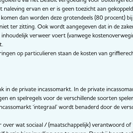
et naleving ervan en er is geen toezicht aan gekoppeld
er komen dan worden deze grotendeels (80 procent) bij
 niet ter zitting. Ook wordt aangegeven dat in de zak
it inhoudelijk verweer voert (vanwege kostenoverwegin
t.
eringen op particulieren staan de kosten van griffiere
ak in de private incassomarkt. In de private incassomar
gen en spelregels voor de verschillende soorten spelers
incassomarkt ‘integraal’ wordt benaderd door de vers
r over wat sociaal / (maatschappelijk) verantwoord of 