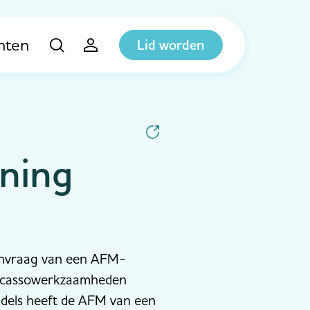
hten
Lid worden
ning
aanvraag van een AFM-
incassowerkzaamheden
ddels heeft de AFM van een