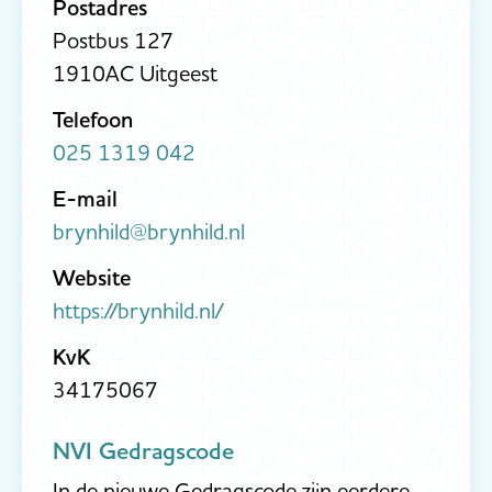
Postadres
Postbus 127
1910AC Uitgeest
Telefoon
025 1319 042
E-mail
brynhild@brynhild.nl
Website
https://brynhild.nl/
KvK
34175067
NVI Gedragscode
In de nieuwe Gedragscode zijn eerdere