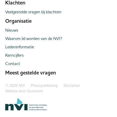
Klachten
Veelgestelde vragen bij klachten
Organisatie
Nieuws
Waarom lid worden van de NVI?
Ledeninformatie
Kerncijfers
Contact
Meest gestelde vragen
Copyright navigation
© 2026 NVI
Privacyverklaring
Disclaimer
Website door
Gomotion