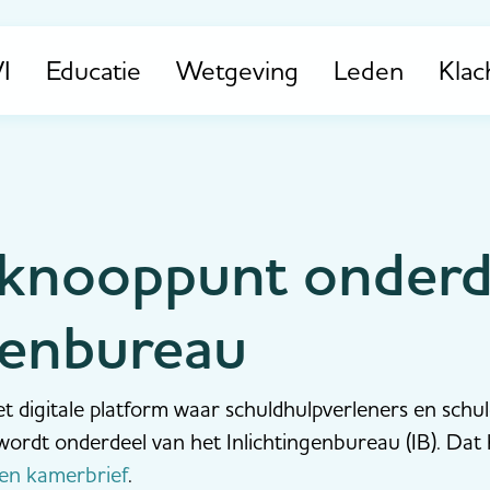
I
Educatie
Wetgeving
Leden
Klac
knooppunt onderd
genbureau
 digitale platform waar schuldhulpverleners en schul
wordt onderdeel van het Inlichtingenbureau (IB). Dat
een kamerbrief
.