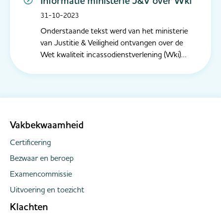
Informatie ministerie J&V over Wki
31-10-2023
Onderstaande tekst werd van het ministerie
van Justitie & Veiligheid ontvangen over de
Wet kwaliteit incassodienstverlening (Wki)
Streefdatum inwerkingtreding Wet kwaliteit
incassodienstverlening (Wki) wordt 1 maart
2024 De streefdatum van de inwerkingtreding
van de Wet kwaliteit incassodienstver...
Vakbekwaamheid
Certificering
Bezwaar en beroep
Examencommissie
Uitvoering en toezicht
Klachten