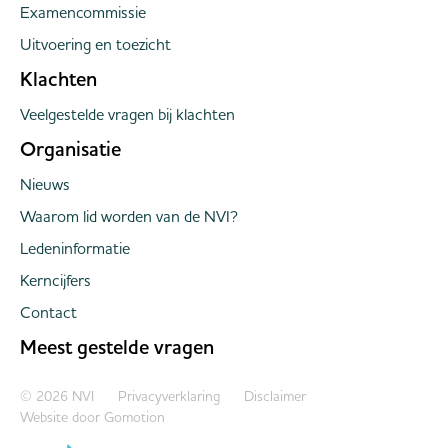
Examencommissie
Uitvoering en toezicht
Klachten
Veelgestelde vragen bij klachten
Organisatie
Nieuws
Waarom lid worden van de NVI?
Ledeninformatie
Kerncijfers
Contact
Meest gestelde vragen
Copyright navigation
© 2026 NVI
Privacyverklaring
Disclaimer
Website door
Gomotion