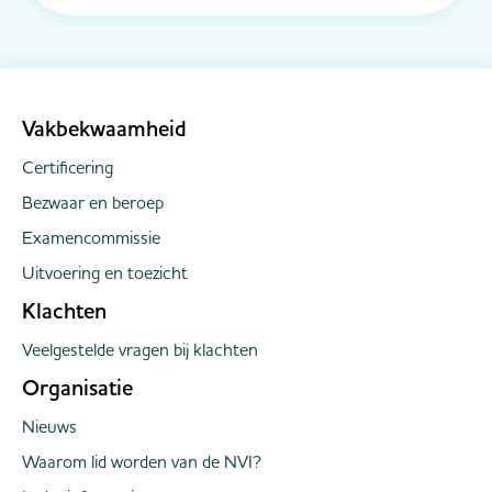
(IB). Dat heeft het kabinet op 28 april jl bekend
gemaakt in een kamerbrief. Vanaf volgend jaar
gaat het digitale platform verd...
Vakbekwaamheid
Certificering
Bezwaar en beroep
Examencommissie
Uitvoering en toezicht
Klachten
Veelgestelde vragen bij klachten
Organisatie
Nieuws
Waarom lid worden van de NVI?