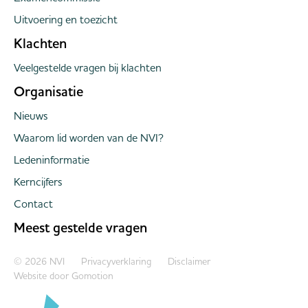
Uitvoering en toezicht
Klachten
Veelgestelde vragen bij klachten
Organisatie
Nieuws
Waarom lid worden van de NVI?
Ledeninformatie
Kerncijfers
Contact
Meest gestelde vragen
Copyright navigation
© 2026 NVI
Privacyverklaring
Disclaimer
Website door
Gomotion