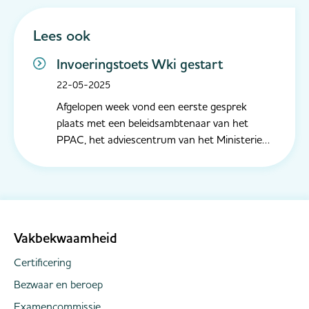
Lees ook
Invoeringstoets Wki gestart
22-05-2025
Afgelopen week vond een eerste gesprek
plaats met een beleidsambtenaar van het
PPAC, het adviescentrum van het Ministerie
van Justitie en Veiligheid, die zich bezighoudt
met de invoeringstoets van de Wet kwaliteit
incassodienstverlening (Wki). De
invoeringstoets beziet na een periode van één
ja...
Vakbekwaamheid
Certificering
Bezwaar en beroep
Examencommissie