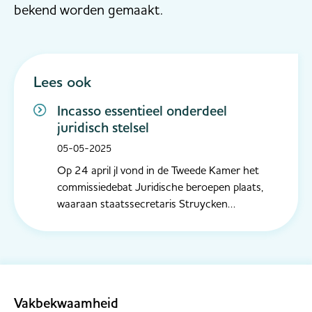
bekend worden gemaakt.
Lees ook
Incasso essentieel onderdeel
juridisch stelsel
05-05-2025
Op 24 april jl vond in de Tweede Kamer het
commissiedebat Juridische beroepen plaats,
waaraan staatssecretaris Struycken
(Rechtsbescherming) deelnam. In zijn
openingswoord verwoordde hij dat naast de
drie klassieke juridische beroepen – advocaten,
notarissen en gerechtsdeurwaarders – ook
ande...
Vakbekwaamheid