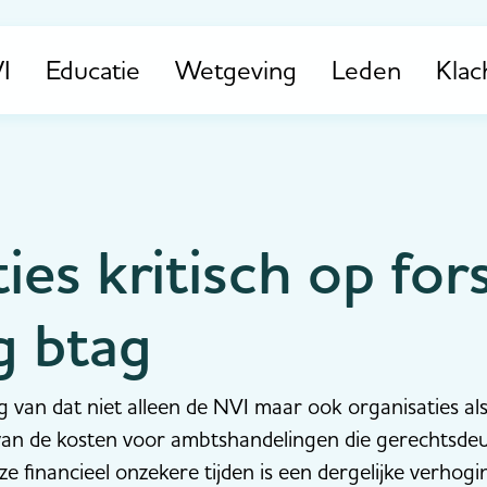
I
Educatie
Wetgeving
Leden
Klac
ies kritisch op for
g btag
van dat niet alleen de NVI maar ook organisaties a
g van de kosten voor ambtshandelingen die gerechtsde
e financieel onzekere tijden is een dergelijke verhog