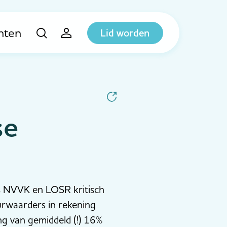
hten
Lid worden
se
ls NVVK en LOSR kritisch
urwaarders in rekening
ing van gemiddeld (!) 16%