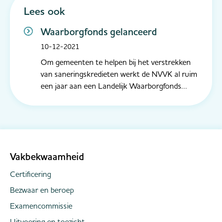
Lees ook
Waarborgfonds gelanceerd
10-12-2021
Om gemeenten te helpen bij het verstrekken
van saneringskredieten werkt de NVVK al ruim
een jaar aan een Landelijk Waarborgfonds
Saneringskredieten. In een bijeenkomst
georganiseerd door de NVVK zette
staatssecretaris Wiersma van Sociale Zaken
intussen zijn handtekening onder een
samenwerkingsver...
Vakbekwaamheid
Certificering
Bezwaar en beroep
Examencommissie
Uitvoering en toezicht