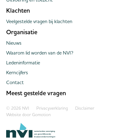
Klachten
Veelgestelde vragen bij klachten
Organisatie
Nieuws
Waarom lid worden van de NVI?
Ledeninformatie
Kerncijfers
Contact
Meest gestelde vragen
Copyright navigation
© 2026 NVI
Privacyverklaring
Disclaimer
Website door
Gomotion