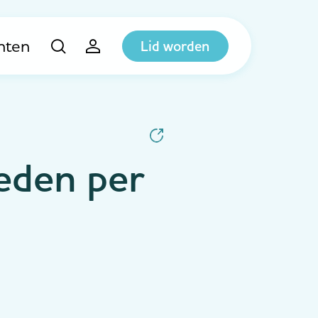
hten
Lid worden
eden per