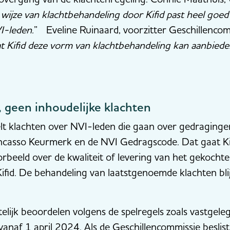
wijze van klachtbehandeling door Kifid past heel goed
I-leden.
” Eveline Ruinaard, voorzitter Geschillencom
dat Kifid deze vorm van klachtbehandeling kan aanbied
 geen inhoudelijke klachten
t klachten over NVI-leden die gaan over gedraginge
 Incasso Keurmerk en de NVI Gedragscode. Dat gaat Ki
oorbeeld over de kwaliteit of levering van het gekoch
 Kifid. De behandeling van laatstgenoemde klachten bl
htelijk beoordelen volgens de spelregels zoals vastgel
vanaf 1 april 2024. Als de Geschillencommissie besli