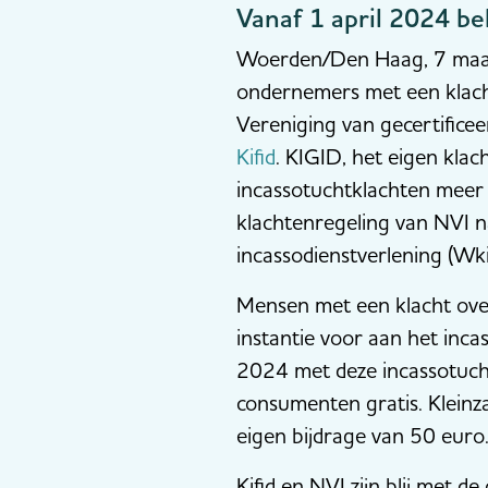
Vanaf 1 april 2024 be
Woerden/Den Haag, 7 maart
ondernemers met een klacht
Vereniging van gecertificee
Kifid
. KIGID, het eigen kla
incassotuchtklachten meer 
klachtenregeling van NVI n
incassodienstverlening (Wki
Mensen met een klacht over
instantie voor aan het inc
2024 met deze incassotuchtkl
consumenten gratis. Kleinz
eigen bijdrage van 50 eur
Kifid en NVI zijn blij met 