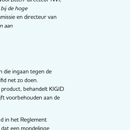
 bij de hoge
missie en directeur van
en aan
n die ingaan tegen de
fid net zo doen.
te product, behandelt KIGID
ijft voorbehouden aan de
egd in het Reglement
st dat een mondelinge