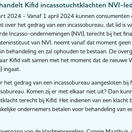
handelt Kifid incassotuchtklachten NVI-le
 2024 - Vanaf 1 april 2024 kunnen consumenten en
 over het gedrag van een incassobureau, dat lid is 
rde Incasso-ondernemingen (NVI), terecht bij het fina
chteninstituut van NVI, neemt vanaf dat moment geen
in behandeling en zal ophouden te bestaan. De over
aar Kifid valt samen met het moment dat de nieuwe W
) ingaat.
 het gedrag van een incassobureau aangesloten bij NV
assobureau. Komen zij er met elkaar niet uit? Dan kun
acht terecht bij Kifid. Het indienen van een klacht bij
akelijke ondernemers betalen voor behandeling van e
o.
de overgang van de klachtenregeling. Connie Maathuis, 