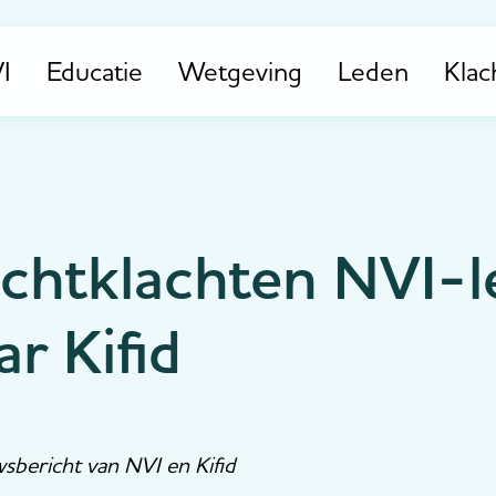
I
Educatie
Wetgeving
Leden
Klac
uchtklachten NVI-l
ar Kifid
uwsbericht van NVI en Kifid