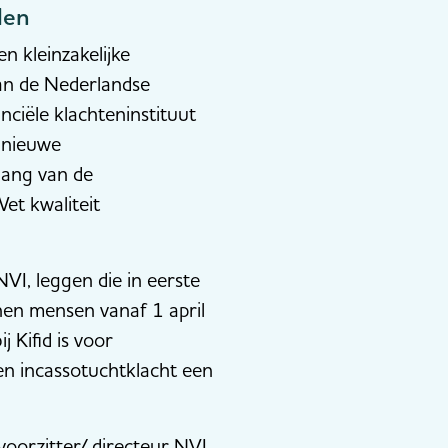
den
 kleinzakelijke
van de Nederlandse
nciële klachteninstituut
 nieuwe
gang van de
et kwaliteit
I, leggen die in eerste
nen mensen vanaf 1 april
 Kifid is voor
en incassotuchtklacht een
voorzitter/ directeur NVI,