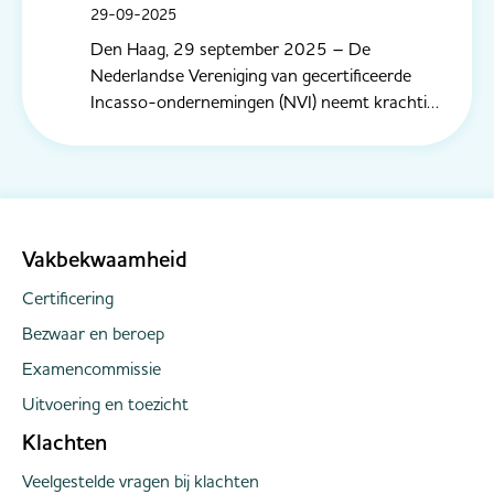
29-09-2025
Den Haag, 29 september 2025 – De
Nederlandse Vereniging van gecertificeerde
Incasso-ondernemingen (NVI) neemt krachtig
afstand van de intimiderende en niet-
professionele praktijken die aan bod kwamen in
de uitzending van Radar. Dergelijke werkwijzen
zijn onacceptabel en staan haaks op de
normen...
Vakbekwaamheid
Certificering
Bezwaar en beroep
Examencommissie
Uitvoering en toezicht
Klachten
Veelgestelde vragen bij klachten