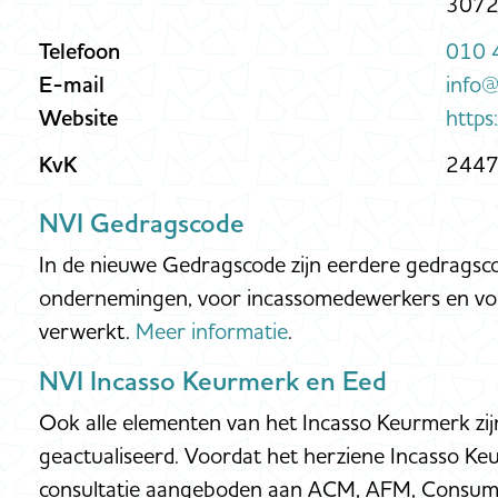
3072
Telefoon
010 
E-mail
info@
Website
https
KvK
244
NVI Gedragscode
In de nieuwe Gedragscode zijn eerdere gedragsc
ondernemingen, voor incassomedewerkers en vo
verwerkt.
Meer informatie
.
NVI Incasso Keurmerk en Eed
Ook alle elementen van het Incasso Keurmerk zij
geactualiseerd. Voordat het herziene Incasso Keu
consultatie aangeboden aan ACM, AFM, Consu