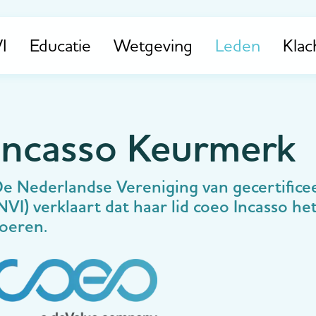
I
Educatie
Wetgeving
Leden
Klac
Incasso Keurmerk
e Nederlandse Vereniging van gecertific
NVI) verklaart dat haar lid coeo Incasso 
oeren.