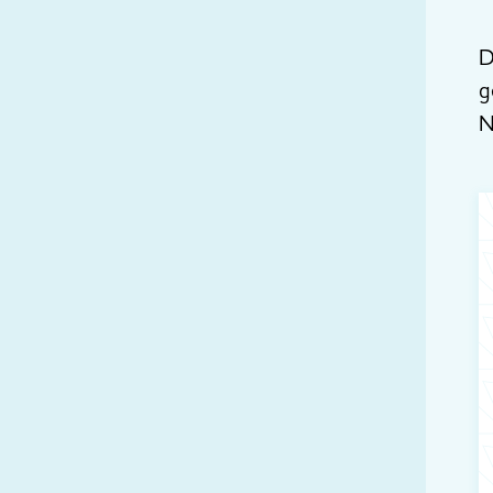
D
g
N