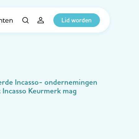
hten
Lid worden
eerde Incasso- ondernemingen
het Incasso Keurmerk mag