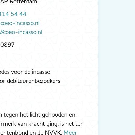
AP Rotterdam
414 54 44
coeo-incasso.nl
://coeo-incasso.nl
70897
odes voor de incasso-
or debiteurenbezoekers
n tegen het licht gehouden en
rmerk van kracht ging, is het ter
mentenbond en de NVVK.
Meer