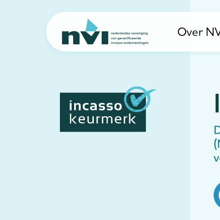
Over NV
Navigation
D
(
v