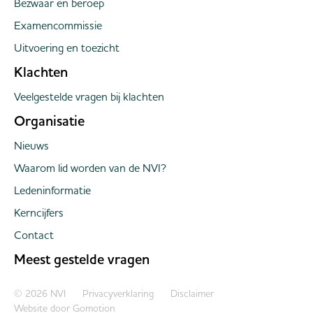
Bezwaar en beroep
Examencommissie
Uitvoering en toezicht
Klachten
Veelgestelde vragen bij klachten
Organisatie
Nieuws
Waarom lid worden van de NVI?
Ledeninformatie
Kerncijfers
Contact
Meest gestelde vragen
Copyright navigation
© 2026 NVI
Privacyverklaring
Disclaimer
Website door
Gomotion