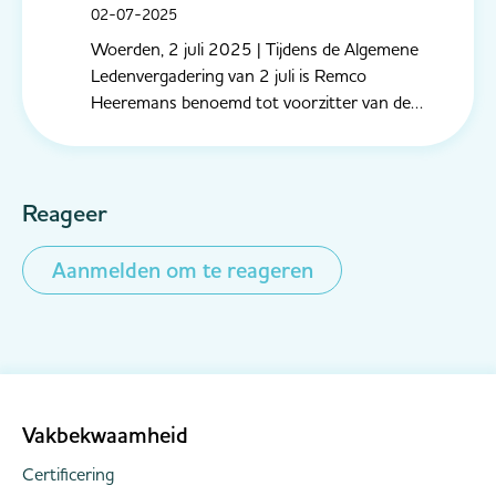
02-07-2025
Woerden, 2 juli 2025 | Tijdens de Algemene
Ledenvergadering van 2 juli is Remco
Heeremans benoemd tot voorzitter van de
Nederlandse Vereniging van gecertificeerde
Incasso-ondernemingen (NVI). De benoeming
volgt op een zorgvuldig doorlopen werving- en
selectieproces, waarin het bestuur unaniem
Reageer
tot...
Aanmelden om te reageren
Vakbekwaamheid
Certificering