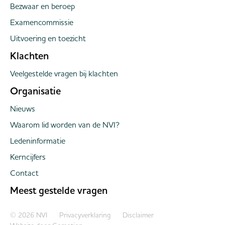
Bezwaar en beroep
Examencommissie
Uitvoering en toezicht
Klachten
Veelgestelde vragen bij klachten
Organisatie
Nieuws
Waarom lid worden van de NVI?
Ledeninformatie
Kerncijfers
Contact
Meest gestelde vragen
Copyright navigation
© 2026 NVI
Privacyverklaring
Disclaimer