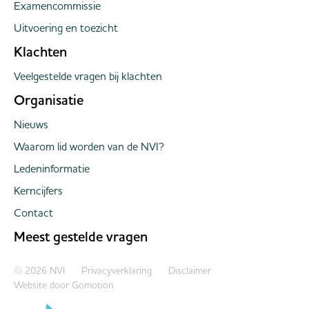
Examencommissie
Uitvoering en toezicht
Klachten
Veelgestelde vragen bij klachten
Organisatie
Nieuws
Waarom lid worden van de NVI?
Ledeninformatie
Kerncijfers
Contact
Meest gestelde vragen
Copyright navigation
© 2026 NVI
Privacyverklaring
Disclaimer
Website door
Gomotion