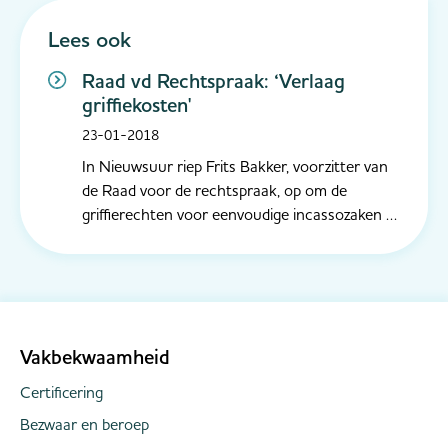
Lees ook
Raad vd Rechtspraak: ‘Verlaag
griffiekosten'
23-01-2018
In Nieuwsuur riep Frits Bakker, voorzitter van
de Raad voor de rechtspraak, op om de
griffierechten voor eenvoudige incassozaken te
verlagen om de toegang tot de rechter te
borgen. Vanwege de zeer hoge griffierechten
procederen bijvoorbeeld zorgverzekeraars en
energiebedrijven voor hun incassozak...
Vakbekwaamheid
Certificering
Bezwaar en beroep