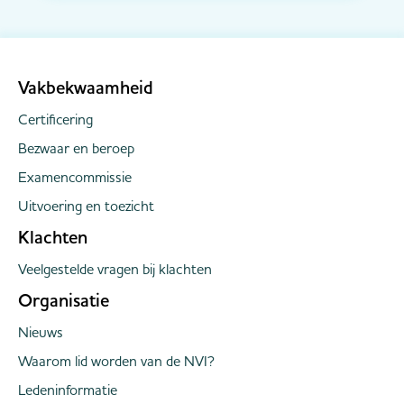
helpt bedrijven zonder instemming van alle
schuldeisers toch een akkoord te bereiken op
een schuldregeling. Met de WHOA-routekaart
volg je stapsgewi...
Vakbekwaamheid
Certificering
Bezwaar en beroep
Examencommissie
Uitvoering en toezicht
Klachten
Veelgestelde vragen bij klachten
Organisatie
Nieuws
Waarom lid worden van de NVI?
Ledeninformatie