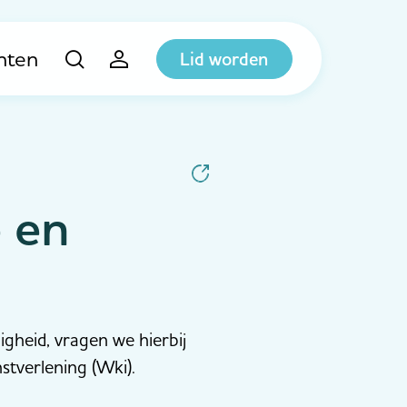
hten
Lid worden
e en
igheid, vragen we hierbij
tverlening (Wki).