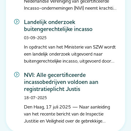
Nederlandse Vereniging van gecertificeerde
Incasso-ondernemingen (NVI) neemt krachtig
afstand van de intimiderende en niet-
Landelijk onderzoek
professionele praktijken die aan bod kwamen in
buitengerechtelijke incasso
de uitzending van Radar. Dergelijke werkwijzen
zijn onacceptabel en staan haaks op de
03-09-2025
normen...
In opdracht van het Ministerie van SZW wordt
een landelijk onderzoek uitgevoerd naar
buitengerechtelijke incasso, uitgevoerd door
Bureau Berenschot. Als NVI ondersteunen wij
NVI: Alle gecertificeerde
dit onderzoek actief, omdat we het van groot
incassobedrijven voldoen aan
belang vinden dat onze leden bijdragen aan een
registratieplicht Justis
volledig en representatief beel...
18-07-2025
Den Haag, 17 juli 2025 — Naar aanleiding
van het recente bericht van de Inspectie
Justitie en Veiligheid over de gebrekkige
registratie van incassodienstverleners,