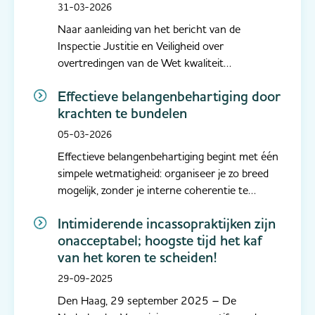
gecertificeerde
31-03-2026
incassodienstverleners
Naar aanleiding van het bericht van de
Inspectie Justitie en Veiligheid over
overtredingen van de Wet kwaliteit
incassodienstverlening (Wki) benadrukt de
Effectieve belangenbehartiging door
Nederlandse Vereniging van gecertificeerde
krachten te bundelen
Incasso-ondernemingen (NVI) dat voor haar
leden naleving van de wettelijke regels slechts
05-03-2026
een minimu...
Effectieve belangenbehartiging begint met één
simpele wetmatigheid: organiseer je zo breed
mogelijk, zonder je interne coherentie te
verliezen. Het is zaak om waar dat kan zoveel
Intimiderende incassopraktijken zijn
mogelijk met één stem te spreken. Precies
onacceptabel; hoogste tijd het kaf
vanuit die gedachte zullen NVI (Nederlandse
van het koren te scheiden!
Vereniging van gecertificeer...
29-09-2025
Den Haag, 29 september 2025 – De