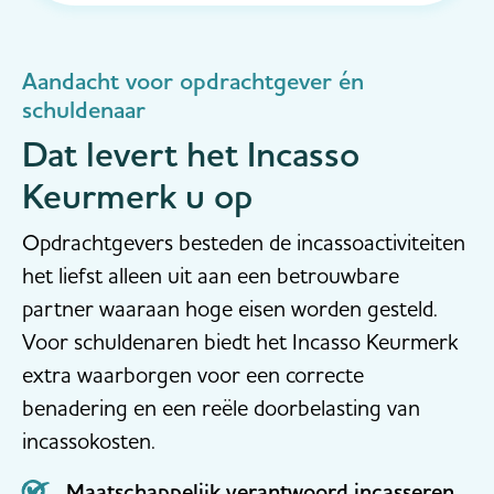
benadrukt de Nederlandse Vereniging van
gecertificeerde Incasso-ondernemingen (NVI)
dat haar leden wèl volledig voldoen aan de reg...
Aandacht voor opdrachtgever én
schuldenaar
Dat levert het Incasso
Keurmerk u op
Opdrachtgevers besteden de incassoactiviteiten
het liefst alleen uit aan een betrouwbare
partner waaraan hoge eisen worden gesteld.
Voor schuldenaren biedt het Incasso Keurmerk
extra waarborgen voor een correcte
benadering en een reële doorbelasting van
incassokosten.
Maatschappelijk verantwoord incasseren